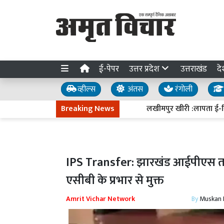
ई-पेपर
उत्तर प्रदेश
उत्तराखंड
दे
व्हील्स
अंतस
रंगोली
Breaking News
लखीमपुर खीरी :लापता ई-रिक्शा च
IPS Transfer: झारखंड आईपीएस तब
एसीबी के प्रभार से मुक्त
Amrit Vichar Network
By
Muskan D