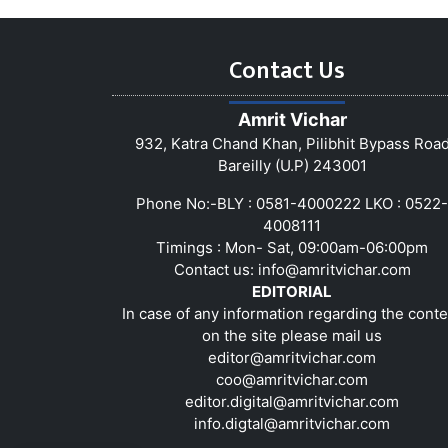
Contact Us
Amrit Vichar
932, Katra Chand Khan, Pilibhit Bypass Roa
Bareilly (U.P) 243001
Phone No:-BLY : 0581-4000222 LKO : 0522-
4008111
Timings : Mon- Sat, 09:00am-06:00pm
Contact us:
info@amritvichar.com
EDITORIAL
In case of any information regarding the conte
on the site please mail us
editor@amritvichar.com
coo@amritvichar.com
editor.digital@amritvichar.com
info.digtal@amritvichar.com