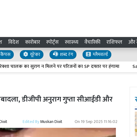
श
विदेश
कारोबार
स्पोर्ट्स
स्वास्थ्य
वैचारिकी
राशिफल
और द
कैंपस
यूरेका
शब्द रंग
ग्लैमवर्ल्ड
ालक का सुराग न मिलने पर परिजनों का SP दफ्तर पर हंगामा
Sambhal 
ादला, डीजीपी अनुराग गुप्ता सीआईडी और
ixit
Edited By
Muskan Dixit
On
19 Sep 2025 11:16:02