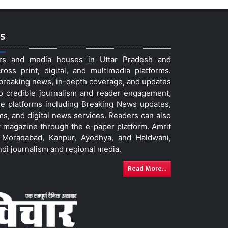
s
ers and media houses in Uttar Pradesh and
ss print, digital, and multimedia platforms.
t breaking news, in-depth coverage, and updates
to credible journalism and reader engagement,
le platforms including Breaking News updates,
ms, and digital news services. Readers can also
 magazine through the e-paper platform. Amrit
w, Moradabad, Kanpur, Ayodhya, and Haldwani,
ndi journalism and regional media.
Read More...