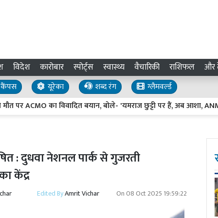
श
विदेश
कारोबार
स्पोर्ट्स
स्वास्थ्य
वैचारिकी
राशिफल
और द
कैंपस
यूरेका
शब्द रंग
ग्लैमवर्ल्ड
 ACMO का विवादित बयान, बोले- 'यमराज छुट्टी पर हैं, अब आशा, ANM और स
ित : दुधवा नेशनल पार्क से गुजरती
 केंद्र
ichar
Edited By
Amrit Vichar
On
08 Oct 2025 19:59:22