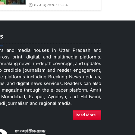
07 Aug 2026 13:58:43
s
ers and media houses in Uttar Pradesh and
ss print, digital, and multimedia platforms.
t breaking news, in-depth coverage, and updates
to credible journalism and reader engagement,
le platforms including Breaking News updates,
ms, and digital news services. Readers can also
 magazine through the e-paper platform. Amrit
w, Moradabad, Kanpur, Ayodhya, and Haldwani,
ndi journalism and regional media.
Read More...