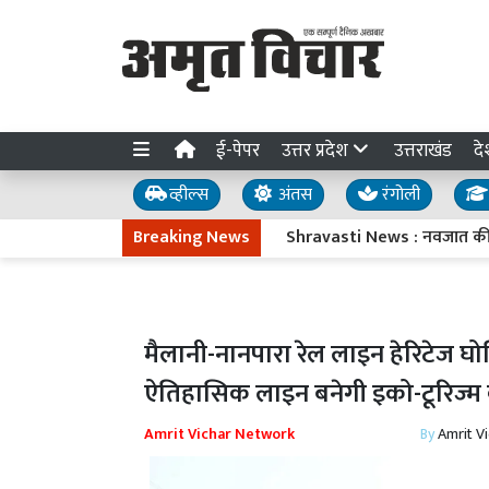
ई-पेपर
उत्तर प्रदेश
उत्तराखंड
दे
व्हील्स
अंतस
रंगोली
Breaking News
Shravasti News : नवजात की मौत पर
मैलानी-नानपारा रेल लाइन हेरिटेज घोष
ऐतिहासिक लाइन बनेगी इको-टूरिज्म का
Amrit Vichar Network
By
Amrit V