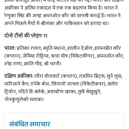
इसके बावजूद ओवरों में कोई कटौती नहीं की गई। भारत और दक्षिण
अफ्रीका ने अंतिम एकादश में एक एक बदलाव किया है। भारत ने
रेणुका सिंह की जगह अमनजोत कौर को वापसी कराई है। भारत ने
अपने पिछले मैचों में श्रीलंका और पाकिस्तान को हराया था।
दोनों टीमों की प्लेइंग-11
भारत:
प्रतिका रावल, स्मृति मंधाना, हरलीन देओल, हरमनप्रीत कौर
(कप्तान), जेमिमा रॉड्रिग्ज, ऋचा घोष (विकेटकीपर), अमनजोत कौर,
स्नेह राणा, क्रांति गौड़, श्री चरनी।
दक्षिण अफ्रीका:
लौरा वोलवार्ट (कप्तान), तजमिन ब्रिट्स, सुने लुस,
मारिजाने कैप, एनेके बोश, सिनालो जाफ्ता (विकेटीकपर), क्लोए
ट्रियोन, नदिने डि क्लेर्क, अयाबोंगा खाका, तुमी सेखुखुने,
नोनकुलुलेको मलाबा।
संबंधित समाचार