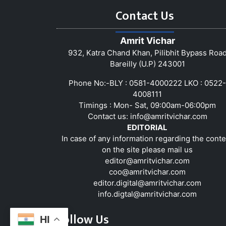
Contact Us
Amrit Vichar
932, Katra Chand Khan, Pilibhit Bypass Roa
Bareilly (U.P) 243001
Phone No:-BLY : 0581-4000222 LKO : 0522-
4008111
Timings : Mon- Sat, 09:00am-06:00pm
Contact us:
info@amritvichar.com
EDITORIAL
In case of any information regarding the conte
on the site please mail us
editor@amritvichar.com
coo@amritvichar.com
editor.digital@amritvichar.com
info.digtal@amritvichar.com
Follow Us
HI