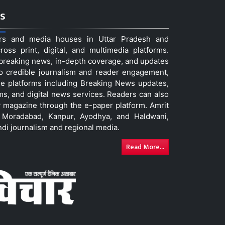
s
ers and media houses in Uttar Pradesh and
ss print, digital, and multimedia platforms.
t breaking news, in-depth coverage, and updates
to credible journalism and reader engagement,
le platforms including Breaking News updates,
ms, and digital news services. Readers can also
 magazine through the e-paper platform. Amrit
w, Moradabad, Kanpur, Ayodhya, and Haldwani,
ndi journalism and regional media.
Read More...