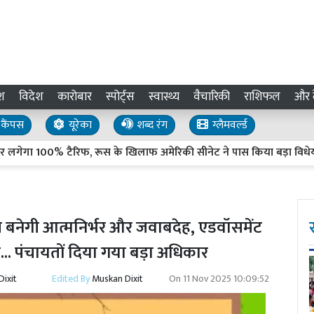
श
विदेश
कारोबार
स्पोर्ट्स
स्वास्थ्य
वैचारिकी
राशिफल
और द
कैंपस
यूरेका
शब्द रंग
ग्लैमवर्ल्ड
गा 100% टैरिफ, रूस के खिलाफ अमेरिकी सीनेट ने पास किया बड़ा विधेयक
 बनेगी आत्मनिर्भर और जवाबदेह, एडवॉसमेंट
ा... पंचायतों दिया गया बड़ा अधिकार
ixit
Edited By
Muskan Dixit
On
11 Nov 2025 10:09:52