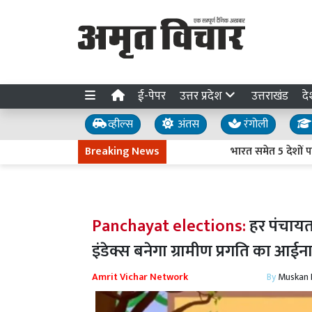
ई-पेपर
उत्तर प्रदेश
उत्तराखंड
दे
व्हील्स
अंतस
रंगोली
Breaking News
भारत समेत 5 देशों पर लगे
Panchayat elections:
हर पंचायत
इंडेक्स बनेगा ग्रामीण प्रगति का आईन
Amrit Vichar Network
By
Muskan D