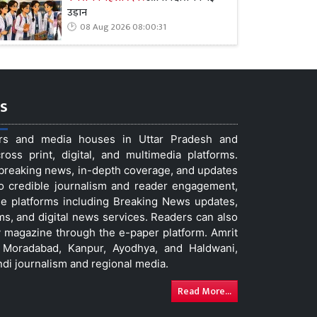
उड़ान
08 Aug 2026 08:00:31
s
ers and media houses in Uttar Pradesh and
ss print, digital, and multimedia platforms.
t breaking news, in-depth coverage, and updates
to credible journalism and reader engagement,
le platforms including Breaking News updates,
ms, and digital news services. Readers can also
 magazine through the e-paper platform. Amrit
w, Moradabad, Kanpur, Ayodhya, and Haldwani,
ndi journalism and regional media.
Read More...