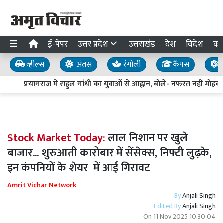
ई-पेपर
उत्तर प्रदेश
उत्तराखंड
देश
विदेश
का
व्हील्स
अंतस
रंगोली
कैंपस
य
प्रयागराज में राहुल गांधी का युवाओं से आह्वान, बोले- नफरत नहीं मोहब्बत
Stock Market Today:
लाल निशान पर खुले
बाजार... शुरुआती कारोबार में सेंसेक्स, निफ्टी लुढ़के,
इन कंपनियों के शेयर में आई गिरावट
Amrit Vichar Network
By
Anjali Singh
Edited By
Anjali Singh
On
11 Nov 2025 10:30:04