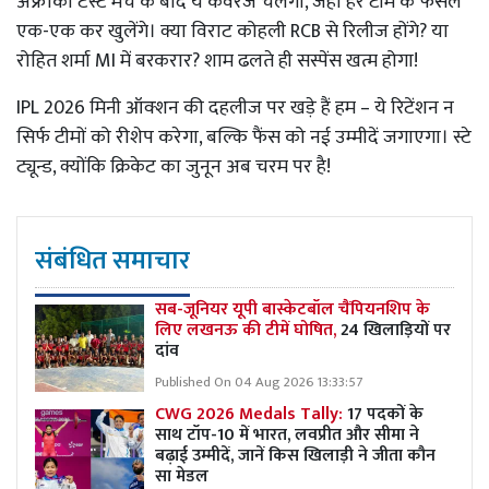
अफ्रीका टेस्ट मैच के बाद ये कवरेज चलेगा, जहां हर टीम के फैसले
एक-एक कर खुलेंगे। क्या विराट कोहली RCB से रिलीज होंगे? या
रोहित शर्मा MI में बरकरार? शाम ढलते ही सस्पेंस खत्म होगा!
IPL 2026 मिनी ऑक्शन की दहलीज पर खड़े हैं हम – ये रिटेंशन न
सिर्फ टीमों को रीशेप करेगा, बल्कि फैंस को नई उम्मीदें जगाएगा। स्टे
ट्यून्ड, क्योंकि क्रिकेट का जुनून अब चरम पर है!
संबंधित समाचार
सब-जूनियर यूपी बास्केटबॉल चैंपियनशिप के
लिए लखनऊ की टीमें घोषित,
24 खिलाड़ियों पर
दांव
Published On 04 Aug 2026 13:33:57
CWG 2026 Medals Tally:
17 पदकों के
साथ टॉप-10 में भारत, लवप्रीत और सीमा ने
बढ़ाई उम्मीदें, जानें किस खिलाड़ी ने जीता कौन
सा मेडल