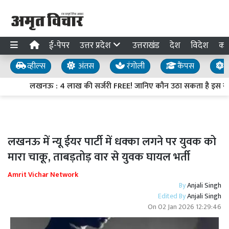
ई-पेपर
उत्तर प्रदेश
उत्तराखंड
देश
विदेश
का
व्हील्स
अंतस
रंगोली
कैंपस
य
लखनऊ : 4 लाख की सर्जरी FREE! जानिए कौन उठा सकता है इस सुव
लखनऊ में न्यू ईयर पार्टी में धक्का लगने पर युवक को
मारा चाकू, ताबड़तोड़ वार से युवक घायल भर्ती
Amrit Vichar Network
By
Anjali Singh
Edited By
Anjali Singh
On
02 Jan 2026 12:29:46