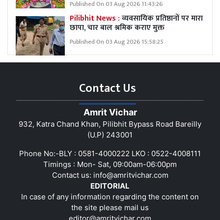
Published On 03 Aug 2026 11:43:26
Pilibhit News :
व्यवसायिक प्रतिष्ठानों पर मारा
छापा, चार बाल श्रमिक कराए मुक्त
Published On 03 Aug 2026 15:58:25
Contact Us
Amrit Vichar
932, Katra Chand Khan, Pilibhit Bypass Road Bareilly
(U.P) 243001
Phone No:-BLY : 0581-4000222 LKO : 0522-4008111
Timings : Mon- Sat, 09:00am-06:00pm
Contact us:
info@amritvichar.com
EDITORIAL
In case of any information regarding the content on
the site please mail us
editor@amritvichar.com