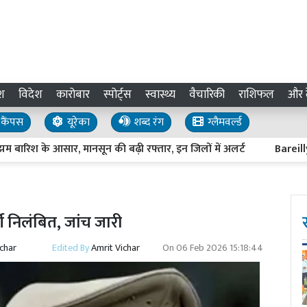
श
विदेश
कारोबार
स्पोर्ट्स
स्वास्थ्य
वैचारिकी
राशिफल
और द
कैंपस
यूरेका
शब्द रंग
ग्लैमवर्ल्ड
रिश के आसार, मानसून की बढ़ी रफ्तार, इन जिलों में अलर्ट
Bareilly News
ी निलंबित, जांच जारी
ichar
Edited By
Amrit Vichar
On
06 Feb 2026 15:18:44