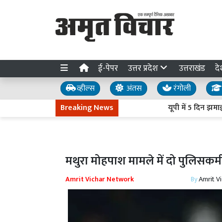
ई-पेपर
उत्तर प्रदेश
उत्तराखंड
दे
व्हील्स
अंतस
रंगोली
Breaking News
यूपी में 5 दिन झमाझम बा
मथुरा मोहपाश मामले में दो पुलिसकर्म
Amrit Vichar Network
By
Amrit V