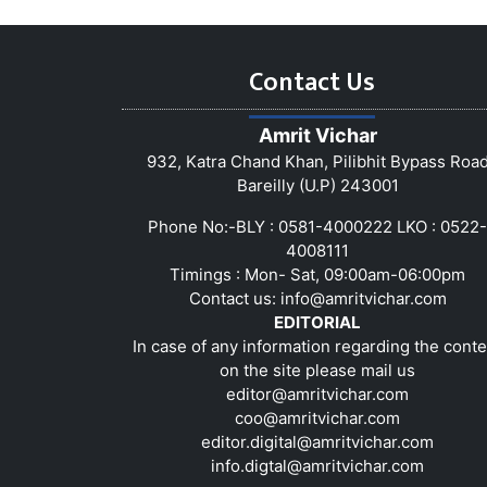
Contact Us
Amrit Vichar
932, Katra Chand Khan, Pilibhit Bypass Roa
Bareilly (U.P) 243001
Phone No:-BLY : 0581-4000222 LKO : 0522-
4008111
Timings : Mon- Sat, 09:00am-06:00pm
Contact us:
info@amritvichar.com
EDITORIAL
In case of any information regarding the conte
on the site please mail us
editor@amritvichar.com
coo@amritvichar.com
editor.digital@amritvichar.com
info.digtal@amritvichar.com