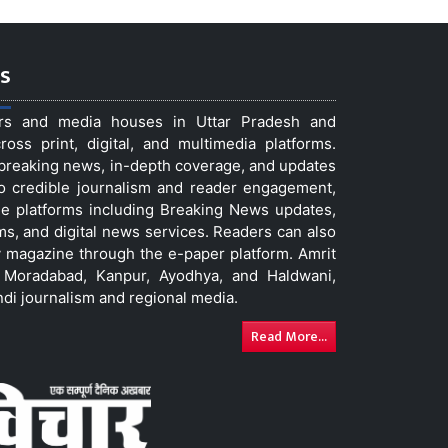
s
ers and media houses in Uttar Pradesh and
ss print, digital, and multimedia platforms.
t breaking news, in-depth coverage, and updates
to credible journalism and reader engagement,
le platforms including Breaking News updates,
ms, and digital news services. Readers can also
 magazine through the e-paper platform. Amrit
w, Moradabad, Kanpur, Ayodhya, and Haldwani,
ndi journalism and regional media.
Read More...