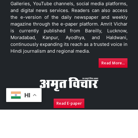
Galleries, YouTube channels, social media platforms,
and digital news services. Readers can also access
the e-version of the daily newspaper and weekly
magazine through the e-paper platform. Amrit Vichar
is currently published from Bareilly, Lucknow,
Moradabad, Kanpur, Ayodhya, and Haldwani,
continuously expanding its reach as a trusted voice in
Hindi journalism and regional media.
Read More...
HI
Read E-paper
About Us
Contact Us
Complaint Redressal
Disc
Copyright © 2026. All Rights Reserved By
Amrit Vichar.