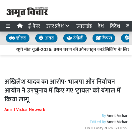
ई-पेपर
उत्तर प्रदेश
उत्तराखंड
देश
विदेश
का
व्हील्स
अंतस
रंगोली
कैंपस
य
यूपी नीट यूजी-2026: प्रथम चरण की ऑनलाइन काउंसिलिंग के लिए प
अखिलेश यादव का आरोप- भाजपा और निर्वाचन
आयोग ने उपचुनाव में किए गए 'ट्रायल' को बंगाल में
किया लागू
Amrit Vichar Network
By
Amrit Vichar
Edited By
Amrit Vichar
On
03 May 2026 17:01:59