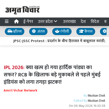
ई-पेपर
उत्तर प्रदेश
उत्तराखंड
देश
विदेश
का
व्हील्स
अंतस
रंगोली
कैंपस
य
JPSC-JSSC Protest : प्रदर्शन के बीच हिरासत में बाबूलाल मरांडी; अब
IPL 2026:
क्या खत्म हो गया हार्दिक पांड्या का
सफर? RCB के खिलाफ बड़े मुकाबले से पहले मुंबई
इंडियंस को लगा तगड़ा झटका!
Amrit Vichar Network
By
Muskan Dixit
Edited By
Muskan Dixit
On
06 May 2026 16:30:58