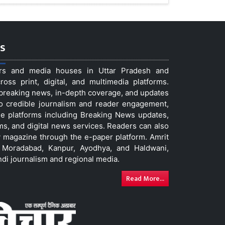
s
ers and media houses in Uttar Pradesh and
ss print, digital, and multimedia platforms.
t breaking news, in-depth coverage, and updates
to credible journalism and reader engagement,
le platforms including Breaking News updates,
ms, and digital news services. Readers can also
 magazine through the e-paper platform. Amrit
w, Moradabad, Kanpur, Ayodhya, and Haldwani,
ndi journalism and regional media.
Read More...