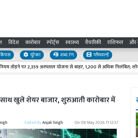
श
विदेश
कारोबार
स्पोर्ट्स
स्वास्थ्य
वैचारिकी
राशिफल
और द
कैंपस
यूरेका
शब्द रंग
ग्लैमवर्ल्ड
ने पर 2,359 अस्पताल योजना से बाहर, 1,200 से अधिक निलंबित; लोकसभा म
साथ खुले शेयर बाजार, शुरुआती कारोबार में
Singh
Edited By
Anjali Singh
On
08 May 2026 11:12:37