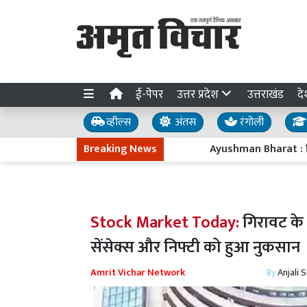
ई-पेपर
उत्तर प्रदेश
उत्तराखंड
दे
व्हील्स
अंतस
रंगोली
Breaking News
Ayushman Bharat : नियम तोड़
Stock Market Today:
गिरावट के 
सेंसेक्स और निफ्टी को हुआ नुकसान
Amrit Vichar Network
By
Anjali 