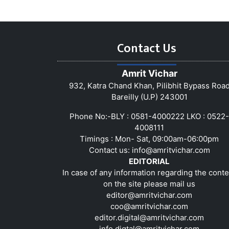
Contact Us
Amrit Vichar
932, Katra Chand Khan, Pilibhit Bypass Roa
Bareilly (U.P) 243001
Phone No:-BLY : 0581-4000222 LKO : 0522-
4008111
Timings : Mon- Sat, 09:00am-06:00pm
Contact us:
info@amritvichar.com
EDITORIAL
In case of any information regarding the conte
on the site please mail us
editor@amritvichar.com
coo@amritvichar.com
editor.digital@amritvichar.com
info.digtal@amritvichar.com