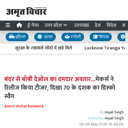
ई-पेपर
उत्तर प्रदेश
उत्तराखंड
देश
विदेश
का
व्हील्स
अंतस
रंगोली
कैंपस
य
सुरक्षा के रखवाले सौदों में खड़े मिले
Lucknow Tiranga Yatra : आ
बंदर से बॉबी देओल का दमदार अवतार....
मेकर्स ने
रिलीज किया टीजर, दिखा 70 के दशक का डिस्को
स्वैग
Amrit Vichar Network
By
Anjali Singh
Edited By
Anjali Singh
On
08 May 2026 14:48:06