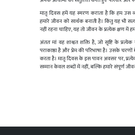
अनेक
आयामों
को
संतुलित
करते
हुए
परिवार
और
स
मातृ
दिवस
हमें
यह
स्मरण
कराता
है
कि
हम
उस
व
हमारे
जीवन
को
सार्थक
बनाती
है।
किंतु
यह
भी
सत्
नहीं
रहना
चाहिए
,
यह
तो
जीवन
के
प्रत्येक
क्षण
में
हम
अंततः
मां
वह
शाश्वत
शक्ति
है
,
जो
सृष्टि
के
प्रत्येक
पराकाष्ठा
है
और
प्रेम
की
परिभाषा
है।
उसके
चरणों
म
करता
है।
मातृ
दिवस
के
इस
पावन
अवसर
पर
,
प्रत्य
सम्मान
केवल
शब्दों
में
नहीं
,
बल्कि
हमारे
संपूर्ण
जीव