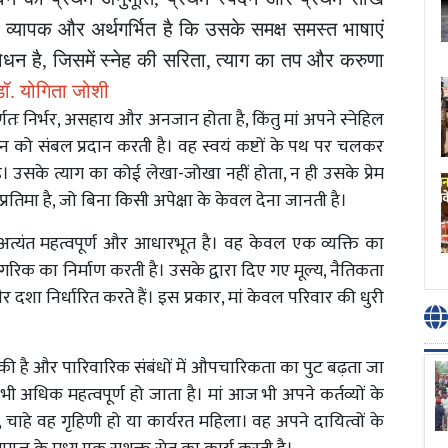
व्यापक
और
अर्थगर्भित
है
कि
उसके
समक्ष
समस्त
भाषाएं
बोधन
है
,
जिसमें
स्नेह
की
सरिता
,
त्याग
का
तप
और
करुणा
डॉ
.
योगिता
जोशी
्णतः
निर्भर
,
असहाय
और
अनजान
होता
है
,
किंतु
मां
अपने
स्नेहिल
न
को
संबल
प्रदान
करती
है।
वह
स्वयं
कष्टों
के
पथ
पर
चलकर
ै।
उसके
त्याग
का
कोई
लेखा
-
जोखा
नहीं
होता
,
न
ही
उसके
प्रेम
प्रतिमा
है
,
जो
बिना
किसी
अपेक्षा
के
केवल
देना
जानती
है।
अत्यंत
महत्वपूर्ण
और
आधारभूत
है।
वह
केवल
एक
व्यक्ति
का
ागरिक
का
निर्माण
करती
है।
उसके
द्वारा
दिए
गए
मूल्य
,
नैतिकता
र
दशा
निर्धारित
करते
हैं।
इस
प्रकार
,
मां
केवल
परिवार
की
धुरी
।
ुकी
है
और
पारिवारिक
संबंधों
में
औपचारिकता
का
पुट
बढ़ता
जा
भी
अधिक
महत्वपूर्ण
हो
जाता
है।
मां
आज
भी
अपने
कर्तव्यों
के
,
चाहे
वह
गृहिणी
हो
या
कार्यरत
महिला।
वह
अपने
दायित्वों
के