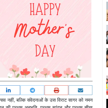
्सव
नहीं
,
बल्कि
संवेदनाओं
के
उस
विराट
सागर
को
नमन
वन
की
प्रथम
अनुभूति
,
प्रथम
स्पंदन
और
प्रथम
सीख