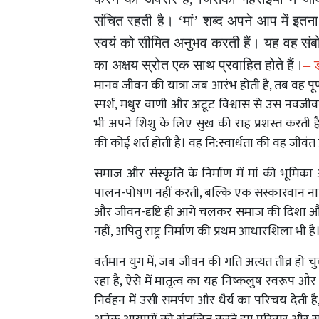
संचित
रहती
है।
‘
मां
’
शब्द
अपने
आप
में
इतना
स्वयं
को
सीमित
अनुभव
करती
हैं।
यह
वह
सं
का
अक्षय
स्रोत
एक
साथ
प्रवाहित
होते
हैं।
–
मानव
जीवन
की
यात्रा
जब
आरंभ
होती
है
,
तब
वह
पूर
स्पर्श
,
मधुर
वाणी
और
अटूट
विश्वास
से
उस
नवजीव
भी
अपने
शिशु
के
लिए
सुख
की
राह
प्रशस्त
करती
ह
की
कोई
शर्त
होती
है।
वह
नि
:
स्वार्थता
की
वह
जीवंत
समाज
और
संस्कृति
के
निर्माण
में
मां
की
भूमिका
पालन
-
पोषण
नहीं
करती
,
बल्कि
एक
संस्कारवान
न
और
जीवन
-
दृष्टि
ही
आगे
चलकर
समाज
की
दिशा
औ
नहीं
,
अपितु
राष्ट्र
निर्माण
की
प्रथम
आधारशिला
भी
है
वर्तमान
युग
में
,
जब
जीवन
की
गति
अत्यंत
तीव्र
हो
च
रहा
है
,
ऐसे
में
मातृत्व
का
यह
निष्कलुष
स्वरूप
और
निर्वहन
में
उसी
समर्पण
और
धैर्य
का
परिचय
देती
है