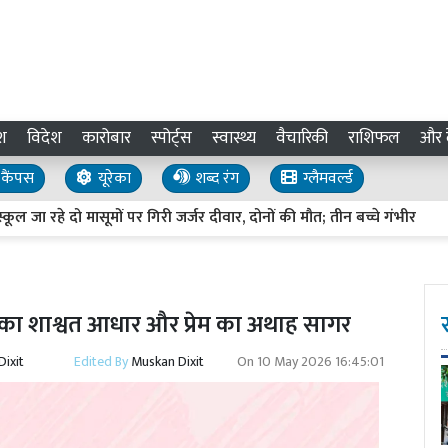
श
विदेश
कारोबार
स्पोर्ट्स
स्वास्थ्य
वैचारिकी
राशिफल
और द
कैंपस
यूरेका
शब्द रंग
ग्लैमवर्ल्ड
 दो मासूमों पर गिरी जर्जर दीवार, दोनों की मौत; तीन बच्चे गंभीर
प्रत
्टि का शाश्वत आधार और प्रेम का अथाह सागर
ixit
Edited By
Muskan Dixit
On
10 May 2026 16:45:01