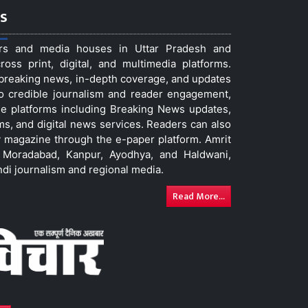
s
ers and media houses in Uttar Pradesh and
ss print, digital, and multimedia platforms.
t breaking news, in-depth coverage, and updates
to credible journalism and reader engagement,
le platforms including Breaking News updates,
ms, and digital news services. Readers can also
 magazine through the e-paper platform. Amrit
w, Moradabad, Kanpur, Ayodhya, and Haldwani,
ndi journalism and regional media.
Read More...