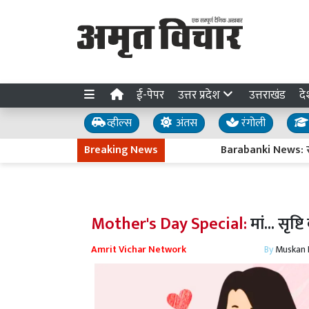
ई-पेपर
उत्तर प्रदेश
उत्तराखंड
दे
व्हील्स
अंतस
रंगोली
Breaking News
Barabanki News: स्कूल जा रहे
Mother's Day Special:
मां... सृष
Amrit Vichar Network
By
Muskan D