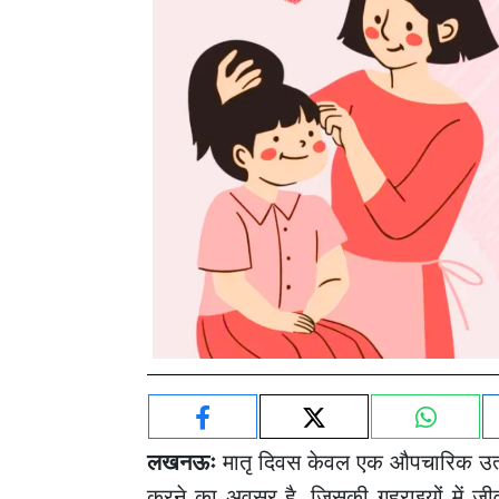
लखनऊः
मातृ
दिवस
केवल
एक
औपचारिक
उत
करने
का
अवसर
है
,
जिसकी
गहराइयों
में
जी