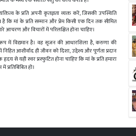
माज
के
मध्य
एक
सशक्त
सेतु
का
कार्य
करती
है।
्यक्तित्व
के
प्रति
अपनी
कृतज्ञता
व्यक्त
करें
,
जिसकी
उपस्थिति
य
है
कि
मां
के
प्रति
सम्मान
और
प्रेम
किसी
एक
दिन
तक
सीमित
ारे
आचरण
और
विचारों
में
परिलक्षित
होना
चाहिए।
रूप
में
विद्यमान
है।
वह
सृजन
की
आधारशिला
है
,
करुणा
की
ें
निहित
आशीर्वाद
ही
जीवन
को
दिशा
,
उद्देश्य
और
पूर्णता
प्रदान
ेक
हृदय
से
यही
स्वर
प्रस्फुटित
होना
चाहिए
कि
मां
के
प्रति
हमारा
न
में
प्रतिबिंबित
हो।