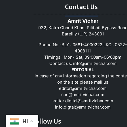
Contact Us
Amrit Vichar
932, Katra Chand Khan, Pilibhit Bypass Roa
Bareilly (U.P) 243001
Phone No:-BLY : 0581-4000222 LKO : 0522-
4008111
Timings : Mon- Sat, 09:00am-06:00pm
Contact us:
info@amritvichar.com
EDITORIAL
In case of any information regarding the conte
on the site please mail us
editor@amritvichar.com
coo@amritvichar.com
editor.digital@amritvichar.com
info.digtal@amritvichar.com
Follow Us
HI