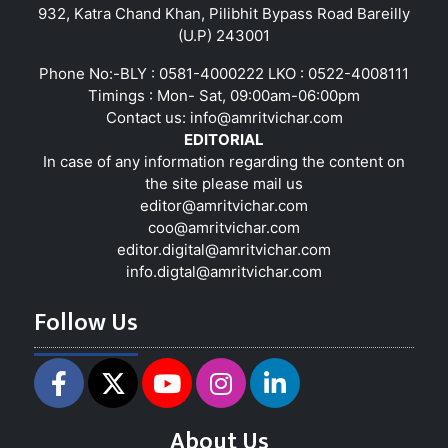
932, Katra Chand Khan, Pilibhit Bypass Road Bareilly
(U.P) 243001
Phone No:-BLY : 0581-4000222 LKO : 0522-4008111
Timings : Mon- Sat, 09:00am-06:00pm
Contact us:
info@amritvichar.com
EDITORIAL
In case of any information regarding the content on
the site please mail us
editor@amritvichar.com
coo@amritvichar.com
editor.digital@amritvichar.com
info.digtal@amritvichar.com
Follow Us
About Us