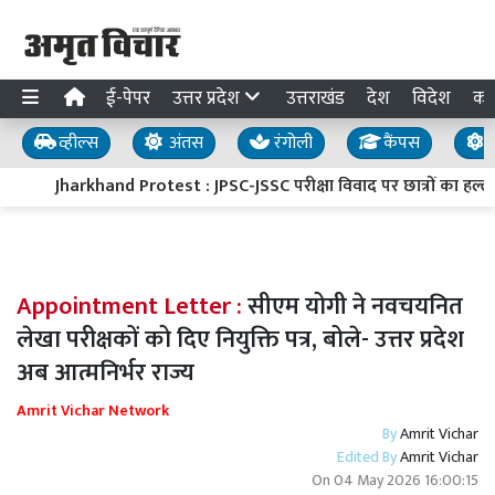
ई-पेपर
उत्तर प्रदेश
उत्तराखंड
देश
विदेश
का
व्हील्स
अंतस
रंगोली
कैंपस
य
Jharkhand Protest : JPSC-JSSC परीक्षा विवाद पर छात्रों का हल्लाबो
Appointment Letter :
सीएम योगी ने नवचयनित
लेखा परीक्षकों को दिए नियुक्ति पत्र, बोले- उत्तर प्रदेश
अब आत्मनिर्भर राज्य
Amrit Vichar Network
By
Amrit Vichar
Edited By
Amrit Vichar
On
04 May 2026 16:00:15