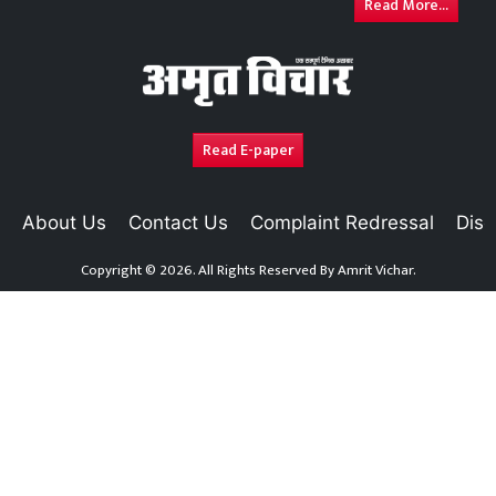
Read More...
Read E-paper
About Us
Contact Us
Complaint Redressal
Disc
Copyright © 2026. All Rights Reserved By
Amrit Vichar.