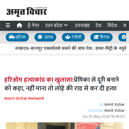
ई-पेपर
उत्तर प्रदेश
उत्तराखंड
देश
विदेश
का
व्हील्स
अंतस
रंगोली
कैंपस
य
लखनऊ-कानपुर एक्सप्रेसवे धंसने की जांच तेज : डामर-मिट्टी के नमूने लि
हरिओम हत्याकांड का खुलासा:
प्रेमिका से दूरी बनाने
को कहा, नहीं माना तो लोहे की राड से कर दी हत्या
Amrit Vichar Network
By
Amrit Vichar
Edited By
Amrit Vichar
On
10 May 2026 18:18:05