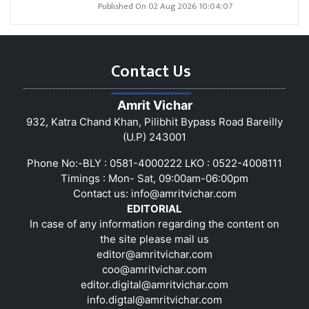
Published On 02 Aug 2026 10:04:07
Contact Us
Amrit Vichar
932, Katra Chand Khan, Pilibhit Bypass Road Bareilly
(U.P) 243001
Phone No:-BLY : 0581-4000222 LKO : 0522-4008111
Timings : Mon- Sat, 09:00am-06:00pm
Contact us:
info@amritvichar.com
EDITORIAL
In case of any information regarding the content on
the site please mail us
editor@amritvichar.com
coo@amritvichar.com
editor.digital@amritvichar.com
info.digtal@amritvichar.com