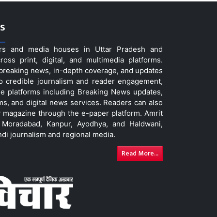
s
ers and media houses in Uttar Pradesh and
ss print, digital, and multimedia platforms.
t breaking news, in-depth coverage, and updates
to credible journalism and reader engagement,
le platforms including Breaking News updates,
ms, and digital news services. Readers can also
 magazine through the e-paper platform. Amrit
w, Moradabad, Kanpur, Ayodhya, and Haldwani,
ndi journalism and regional media.
Read More...