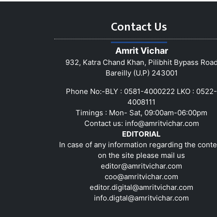
Contact Us
Amrit Vichar
932, Katra Chand Khan, Pilibhit Bypass Roa
Bareilly (U.P) 243001
Phone No:-BLY : 0581-4000222 LKO : 0522-
4008111
Timings : Mon- Sat, 09:00am-06:00pm
Contact us:
info@amritvichar.com
EDITORIAL
In case of any information regarding the conte
on the site please mail us
editor@amritvichar.com
coo@amritvichar.com
editor.digital@amritvichar.com
info.digtal@amritvichar.com