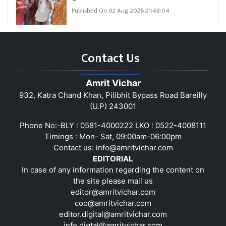
Published On 02 Aug 2026 21:48:04
Contact Us
Amrit Vichar
932, Katra Chand Khan, Pilibhit Bypass Road Bareilly
(U.P) 243001
Phone No:-BLY : 0581-4000222 LKO : 0522-4008111
Timings : Mon- Sat, 09:00am-06:00pm
Contact us:
info@amritvichar.com
EDITORIAL
In case of any information regarding the content on
the site please mail us
editor@amritvichar.com
coo@amritvichar.com
editor.digital@amritvichar.com
info.digtal@amritvichar.com