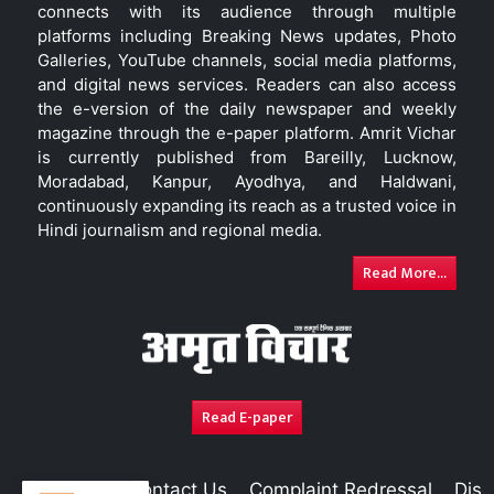
connects with its audience through multiple
platforms including Breaking News updates, Photo
Galleries, YouTube channels, social media platforms,
and digital news services. Readers can also access
the e-version of the daily newspaper and weekly
magazine through the e-paper platform. Amrit Vichar
is currently published from Bareilly, Lucknow,
Moradabad, Kanpur, Ayodhya, and Haldwani,
continuously expanding its reach as a trusted voice in
Hindi journalism and regional media.
Read More...
Read E-paper
About Us
Contact Us
Complaint Redressal
Disc