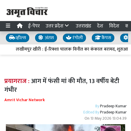
ई-पेपर
उत्तर प्रदेश
उत्तराखंड
देश
विदेश
का
व्हील्स
अंतस
रंगोली
कैंपस
य
लखीमपुर खीरी : ई-रिक्शा चालक विनीत का कंकाल बरामद, शुरुआती प
प्रयागराज :
आग में फंसी मां की मौत, 13 वर्षीय बेटी
गंभीर
Amrit Vichar Network
By
Pradeep Kumar
Edited By
Pradeep Kumar
On
13 May 2026 13:04:39