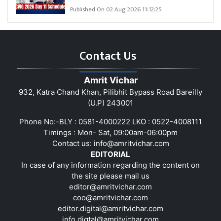
Published On 02 Aug 2026 11:12:25
Contact Us
Amrit Vichar
932, Katra Chand Khan, Pilibhit Bypass Road Bareilly
(U.P) 243001
Phone No:-BLY : 0581-4000222 LKO : 0522-4008111
Timings : Mon- Sat, 09:00am-06:00pm
Contact us:
info@amritvichar.com
EDITORIAL
In case of any information regarding the content on
the site please mail us
editor@amritvichar.com
coo@amritvichar.com
editor.digital@amritvichar.com
info.digtal@amritvichar.com