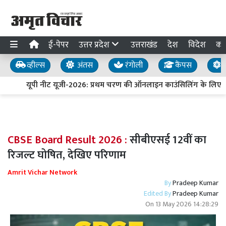
ई-पेपर
उत्तर प्रदेश
उत्तराखंड
देश
विदेश
का
व्हील्स
अंतस
रंगोली
कैंपस
य
यूपी नीट यूजी-2026: प्रथम चरण की ऑनलाइन काउंसिलिंग के लिए प
CBSE Board Result 2026 :
सीबीएसई 12वीं का
रिजल्ट घोषित, देखिए परिणाम
Amrit Vichar Network
By
Pradeep Kumar
Edited By
Pradeep Kumar
On
13 May 2026 14:28:29