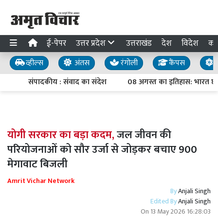
ई-पेपर
उत्तर प्रदेश
उत्तराखंड
देश
विदेश
का
व्हील्स
अंतस
रंगोली
कैंपस
य
संपादकीय : संवाद का संदेश
08 अगस्त का इतिहास: भारत छोड़ो
योगी सरकार का बड़ा कदम,
जल जीवन की
परियोजनाओं को सौर उर्जा से जोड़कर बचाए 900
मेगावाट बिजली
Amrit Vichar Network
By
Anjali Singh
Edited By
Anjali Singh
On
13 May 2026 16:28:03