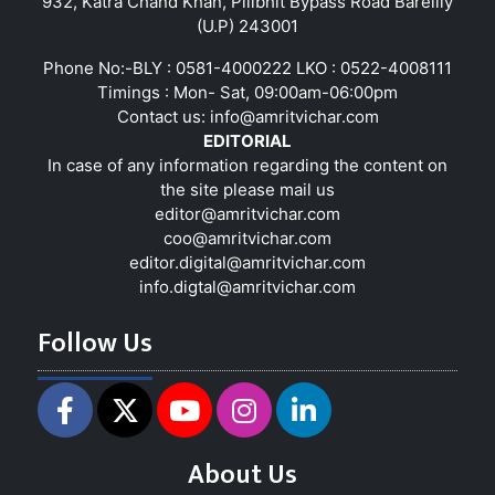
932, Katra Chand Khan, Pilibhit Bypass Road Bareilly
(U.P) 243001
Phone No:-BLY : 0581-4000222 LKO : 0522-4008111
Timings : Mon- Sat, 09:00am-06:00pm
Contact us:
info@amritvichar.com
EDITORIAL
In case of any information regarding the content on
the site please mail us
editor@amritvichar.com
coo@amritvichar.com
editor.digital@amritvichar.com
info.digtal@amritvichar.com
Follow Us
About Us