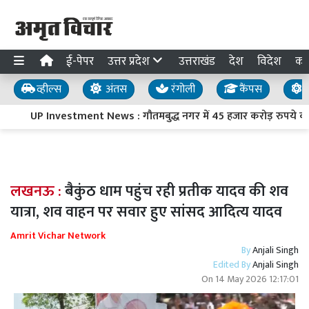
ई-पेपर
उत्तर प्रदेश
उत्तराखंड
देश
विदेश
का
व्हील्स
अंतस
रंगोली
कैंपस
य
UP Investment News : गौतमबुद्ध नगर में 45 हजार करोड़ रुपये का न
लखनऊ :
बैकुंठ धाम पहुंच रही प्रतीक यादव की शव
यात्रा, शव वाहन पर सवार हुए सांसद आदित्य यादव
Amrit Vichar Network
By
Anjali Singh
Edited By
Anjali Singh
On
14 May 2026 12:17:01