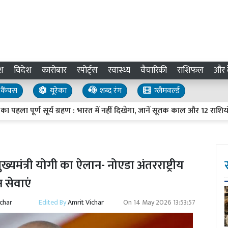
श
विदेश
कारोबार
स्पोर्ट्स
स्वास्थ्य
वैचारिकी
राशिफल
और द
कैंपस
यूरेका
शब्द रंग
ग्लैमवर्ल्ड
ूर्ण सूर्य ग्रहण : भारत में नहीं दिखेगा, जानें सूतक काल और 12 राशियों पर 
ुख्यमंत्री योगी का ऐलान- नोएडा अंतरराष्ट्रीय
न सेवाएं
ichar
Edited By
Amrit Vichar
On
14 May 2026 13:53:57