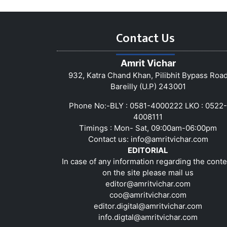
Contact Us
Amrit Vichar
932, Katra Chand Khan, Pilibhit Bypass Roa
Bareilly (U.P) 243001
Phone No:-BLY : 0581-4000222 LKO : 0522-
4008111
Timings : Mon- Sat, 09:00am-06:00pm
Contact us:
info@amritvichar.com
EDITORIAL
In case of any information regarding the conte
on the site please mail us
editor@amritvichar.com
coo@amritvichar.com
editor.digital@amritvichar.com
info.digtal@amritvichar.com