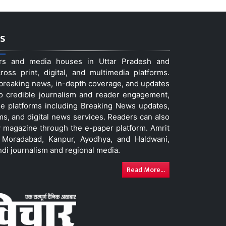
s
ers and media houses in Uttar Pradesh and
ss print, digital, and multimedia platforms.
t breaking news, in-depth coverage, and updates
to credible journalism and reader engagement,
le platforms including Breaking News updates,
ms, and digital news services. Readers can also
 magazine through the e-paper platform. Amrit
w, Moradabad, Kanpur, Ayodhya, and Haldwani,
ndi journalism and regional media.
Read More...