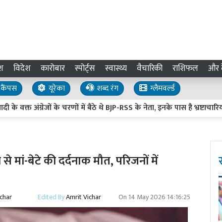
श
विदेश
कारोबार
स्पोर्ट्स
स्वास्थ्य
वैचारिकी
राशिफल
और द
कैंपस
यूरेका
शब्द रंग
ग्लैमवर्ल्ड
 वक्त अंग्रेजों के चरणों में बैठे थे BJP-RSS के नेता, इनके पास है भ्रष्टाचारियों क
 से मां-बेटे की दर्दनाक मौत, परिजनों में
ichar
Edited By
Amrit Vichar
On
14 May 2026 14:16:25