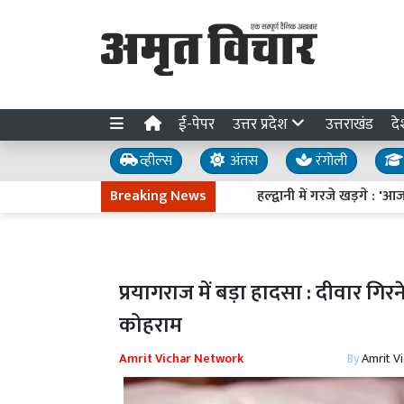
ई-पेपर
उत्तर प्रदेश
उत्तराखंड
दे
व्हील्स
अंतस
रंगोली
Breaking News
हल्द्वानी में गरजे खड़गे : 'आजादी के
प्रयागराज में बड़ा हादसा : दीवार गिरने
कोहराम
Amrit Vichar Network
By
Amrit V