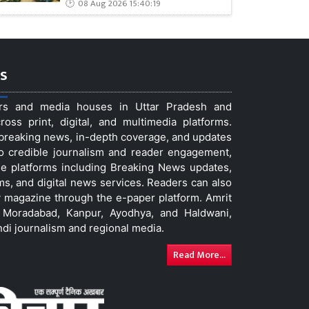
08 Aug 2026 15:40:19
s
ers and media houses in Uttar Pradesh and
ss print, digital, and multimedia platforms.
t breaking news, in-depth coverage, and updates
to credible journalism and reader engagement,
le platforms including Breaking News updates,
ms, and digital news services. Readers can also
 magazine through the e-paper platform. Amrit
w, Moradabad, Kanpur, Ayodhya, and Haldwani,
ndi journalism and regional media.
Read More...