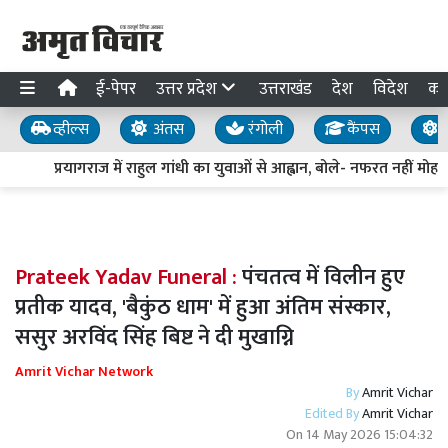
ई-पेपर
उत्तर प्रदेश
उत्तराखंड
देश
विदेश
का
व्हील्स
अंतस
रंगोली
कैंपस
य
प्रयागराज में राहुल गांधी का युवाओं से आह्वान, बोले- नफरत नहीं मोहब्ब
Prateek Yadav Funeral :
पंचतत्व में विलीन हुए
प्रतीक यादव, 'बैकुंठ धाम' में हुआ अंतिम संस्कार,
ससुर अरविंद सिंह बिष्ट ने दी मुखाग्नि
Amrit Vichar Network
By
Amrit Vichar
Edited By
Amrit Vichar
On
14 May 2026 15:04:32