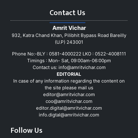
Contact Us
Amrit Vichar
932, Katra Chand Khan, Pilibhit Bypass Road Bareilly
(U.P) 243001
Phone No:-BLY : 0581-4000222 LKO : 0522-4008111
Timings : Mon- Sat, 09:00am-06:00pm
Contact us:
info@amritvichar.com
EDITORIAL
In case of any information regarding the content on
the site please mail us
editor@amritvichar.com
coo@amritvichar.com
editor.digital@amritvichar.com
info.digtal@amritvichar.com
Follow Us