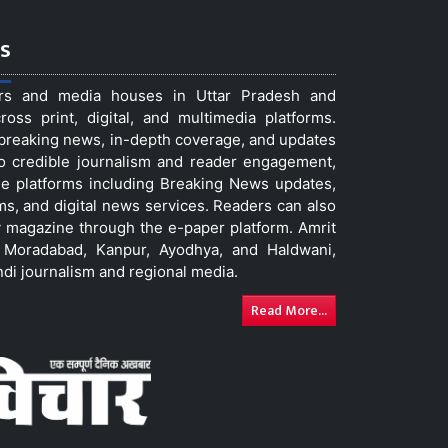
s
ers and media houses in Uttar Pradesh and
ss print, digital, and multimedia platforms.
t breaking news, in-depth coverage, and updates
to credible journalism and reader engagement,
le platforms including Breaking News updates,
ms, and digital news services. Readers can also
 magazine through the e-paper platform. Amrit
w, Moradabad, Kanpur, Ayodhya, and Haldwani,
ndi journalism and regional media.
Read More...