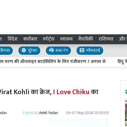
श
विदेश
कारोबार
स्पोर्ट्स
स्वास्थ्य
वैचारिकी
राशिफल
और द
कैंपस
यूरेका
शब्द रंग
ग्लैमवर्ल्ड
रण की ऑनलाइन काउंसिलिंग के लिए पंजीकरण 7 अगस्त से
हिंदू नेताओं 
Virat Kohli का क्रेज,
I Love Chiku
का
adav
Edited By
Ankit Yadav
On
07 May 2026 20:35:05