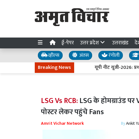
ई-पेपर
उत्तर प्रदेश
उत्तराखंड
दे
व्हील्स
अंतस
रंगोली
Breaking News
यूपी नीट यूजी-2026: प्रथम च
LSG Vs RCB:
LSG के होमग्राउंड पर 
पोस्टर लेकर पहुंचे Fans
Amrit Vichar Network
By
Ankit Y