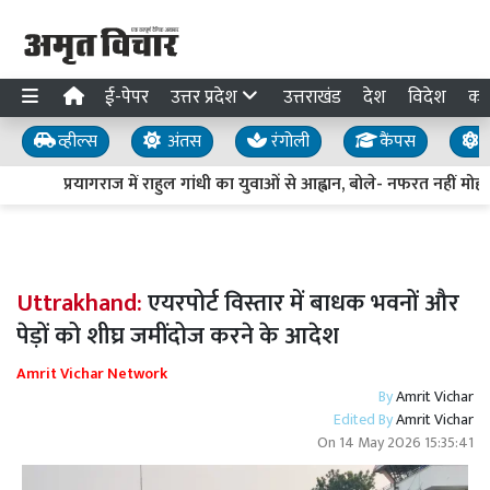
ई-पेपर
उत्तर प्रदेश
उत्तराखंड
देश
विदेश
का
व्हील्स
अंतस
रंगोली
कैंपस
य
प्रयागराज में राहुल गांधी का युवाओं से आह्वान, बोले- नफरत नहीं मोहब्
Uttrakhand:
एयरपोर्ट विस्तार में बाधक भवनों और
पेड़ों को शीघ्र जमींदोज करने के आदेश
Amrit Vichar Network
By
Amrit Vichar
Edited By
Amrit Vichar
On
14 May 2026 15:35:41