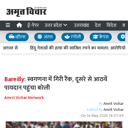
ई-पेपर
उत्तर प्रदेश
उत्तराखंड
देश
विदेश
का
व्हील्स
अंतस
रंगोली
कैंपस
य
अगस्त से
हिंदू नेताओं की हत्या की साजिश रचने का मामला: आरोपियों के ट्र
Bareilly:
स्वगणना में गिरी रैंक, दूसरे से आठवें
पायदान पहुंचा बरेली
Amrit Vichar Network
By
Amrit Vichar
Edited By
Amrit Vichar
On
14 May 2026 14:07:49