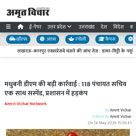
ई-पेपर
उत्तर प्रदेश
उत्तराखंड
देश
विदेश
का
व्हील्स
अंतस
रंगोली
कैंपस
य
लखनऊ-कानपुर एक्सप्रेसवे धंसने की जांच तेज : डामर-मिट्टी के नमूने ल
मधुबनी डीएम की बड़ी कार्रवाई : 118 पंचायत सचिव
एक साथ सस्पेंड, प्रशासन में हड़कंप
Amrit Vichar Network
By
Amrit Vichar
Edited By
Amrit Vichar
On
14 May 2026 15:39:41