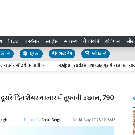
श
विदेश
कारोबार
स्पोर्ट्स
स्वास्थ्य
वैचारिकी
राशिफल
और द
कैंपस
यूरेका
शब्द रंग
ग्लैमवर्ल्ड
सौंदर्य का प्रतीक
Rajpal Yadav : शाहजहांपुर में राजपाल यादव पर को
दूसरे दिन शेयर बाजार में तूफानी उछाल, 790
भ
Singh
Edited By
Anjali Singh
On
14 May 2026 17:16:45