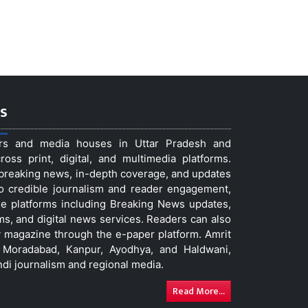
s
ers and media houses in Uttar Pradesh and
ss print, digital, and multimedia platforms.
t breaking news, in-depth coverage, and updates
to credible journalism and reader engagement,
le platforms including Breaking News updates,
ms, and digital news services. Readers can also
 magazine through the e-paper platform. Amrit
w, Moradabad, Kanpur, Ayodhya, and Haldwani,
ndi journalism and regional media.
Read More...