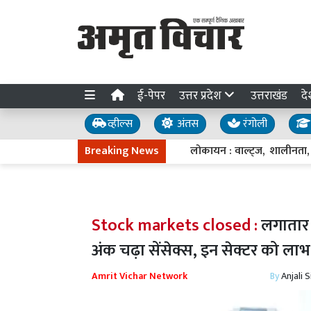
ई-पेपर
उत्तर प्रदेश
उत्तराखंड
दे
व्हील्स
अंतस
रंगोली
Breaking News
लोकायन : वाल्ट्ज, शालीनता, लय और 
Stock markets closed :
लगातार 
अंक चढ़ा सेंसेक्स, इन सेक्टर को ला
Amrit Vichar Network
By
Anjali 