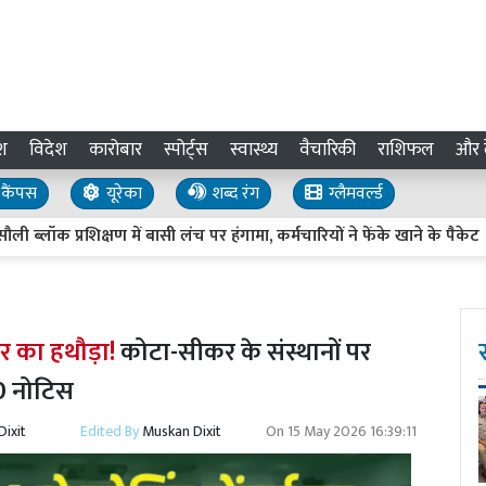
श
विदेश
कारोबार
स्पोर्ट्स
स्वास्थ्य
वैचारिकी
राशिफल
और द
कैंपस
यूरेका
शब्द रंग
ग्लैमवर्ल्ड
रशिक्षण में बासी लंच पर हंगामा, कर्मचारियों ने फेंके खाने के पैकेट
B
ार का हथौड़ा!
कोटा-सीकर के संस्थानों पर
60 नोटिस
ixit
Edited By
Muskan Dixit
On
15 May 2026 16:39:11