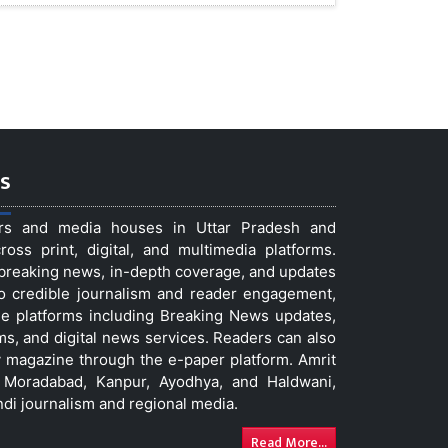
s
ers and media houses in Uttar Pradesh and
ss print, digital, and multimedia platforms.
t breaking news, in-depth coverage, and updates
to credible journalism and reader engagement,
le platforms including Breaking News updates,
ms, and digital news services. Readers can also
 magazine through the e-paper platform. Amrit
w, Moradabad, Kanpur, Ayodhya, and Haldwani,
ndi journalism and regional media.
Read More...