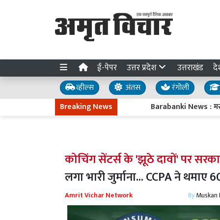
ई-पेपर
उत्तर प्रदेश
उत्तराखंड
दे
व्हील्स
अंतस
रंगोली
Breaking News
Barabanki News : मसौली ब्लॉक प्
कोचिंग सेंटर्स के 'झूठे दावों' पर सरक
लगा भारी जुर्माना... CCPA ने थमाए 
Amrit Vichar Network
By
Muskan D