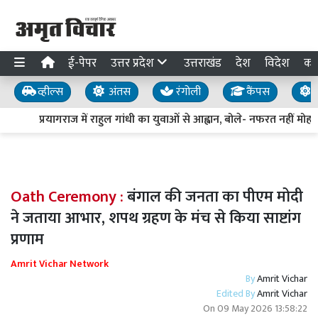
ई-पेपर
उत्तर प्रदेश
उत्तराखंड
देश
विदेश
का
व्हील्स
अंतस
रंगोली
कैंपस
य
प्रयागराज में राहुल गांधी का युवाओं से आह्वान, बोले- नफरत नहीं मोहब्ब
Oath Ceremony :
बंगाल की जनता का पीएम मोदी
ने जताया आभार, शपथ ग्रहण के मंच से किया साष्टांग
प्रणाम
Amrit Vichar Network
By
Amrit Vichar
Edited By
Amrit Vichar
On
09 May 2026 13:58:22