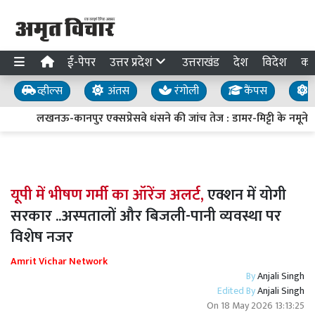
ई-पेपर
उत्तर प्रदेश
उत्तराखंड
देश
विदेश
का
व्हील्स
अंतस
रंगोली
कैंपस
य
लखनऊ-कानपुर एक्सप्रेसवे धंसने की जांच तेज : डामर-मिट्टी के नमूने लि
यूपी में भीषण गर्मी का ऑरेंज अलर्ट,
एक्शन में योगी
सरकार ..अस्पतालों और बिजली-पानी व्यवस्था पर
विशेष नजर
Amrit Vichar Network
By
Anjali Singh
Edited By
Anjali Singh
On
18 May 2026 13:13:25