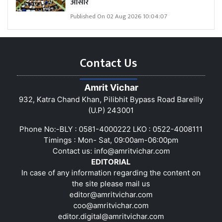
आसार
Published On 02 Aug 2026 10:04:07
Contact Us
Amrit Vichar
932, Katra Chand Khan, Pilibhit Bypass Road Bareilly
(U.P) 243001
Phone No:-BLY : 0581-4000222 LKO : 0522-4008111
Timings : Mon- Sat, 09:00am-06:00pm
Contact us:
info@amritvichar.com
EDITORIAL
In case of any information regarding the content on
the site please mail us
editor@amritvichar.com
coo@amritvichar.com
editor.digital@amritvichar.com