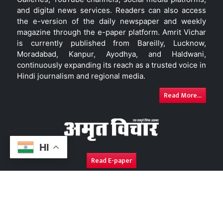
and digital news services. Readers can also access
the e-version of the daily newspaper and weekly
magazine through the e-paper platform. Amrit Vichar
is currently published from Bareilly, Lucknow,
Moradabad, Kanpur, Ayodhya, and Haldwani,
continuously expanding its reach as a trusted voice in
Hindi journalism and regional media.
Read More...
HI
Read E-paper
About Us
Contact Us
Complaint Redressal
Disc
Copyright © 2026. All Rights Reserved By
Amrit Vichar.