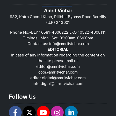
Amrit Vichar
932, Katra Chand Khan, Pilibhit Bypass Road Bareilly
(U.P) 243001
Phone No:-BLY : 0581-4000222 LKO : 0522-4008111
Timings : Mon- Sat, 09:00am-06:00pm
Contact us:
info@amritvichar.com
EDITORIAL
In case of any information regarding the content on
the site please mail us
editor@amritvichar.com
coo@amritvichar.com
editor.digital@amritvichar.com
info.digtal@amritvichar.com
Follow Us