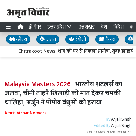
ई-पेपर
उत्तर प्रदेश
उत्तराखंड
देश
विदेश
का
व्हील्स
अंतस
रंगोली
कैंपस
य
Chitrakoot News: शाम को घर से निकला ग्रामीण, सुबह झाड़ियों म
Malaysia Masters 2026 :
भारतीय शटलर्स का
जलवा, चीनी ताइपै खिलाड़ी को मात देकर चमकीं
चालिहा, अर्जुन ने पोपोव बंधुओं को हराया
Amrit Vichar Network
By
Anjali Singh
Edited By
Anjali Singh
On
19 May 2026 18:04:53