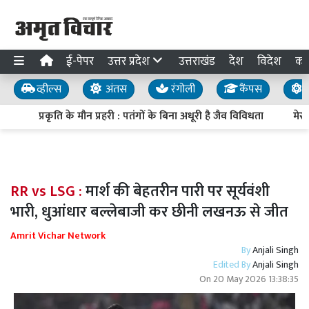
ई-पेपर
उत्तर प्रदेश
उत्तराखंड
देश
विदेश
का
व्हील्स
अंतस
रंगोली
कैंपस
य
प्रकृति के मौन प्रहरी : पतंगों के बिना अधूरी है जैव विविधता
मेरठ प
RR vs LSG :
मार्श की बेहतरीन पारी पर सूर्यवंशी
भारी, धुआंधार बल्लेबाजी कर छीनी लखनऊ से जीत
Amrit Vichar Network
By
Anjali Singh
Edited By
Anjali Singh
On
20 May 2026 13:38:35