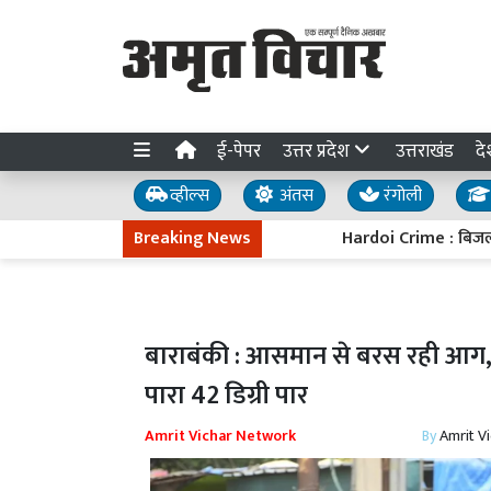
ई-पेपर
उत्तर प्रदेश
उत्तराखंड
दे
व्हील्स
अंतस
रंगोली
Breaking News
Hardoi Crime : बिजली गुल होते ही
बाराबंकी : आसमान से बरस रही आग, रा
पारा 42 डिग्री पार
Amrit Vichar Network
By
Amrit V