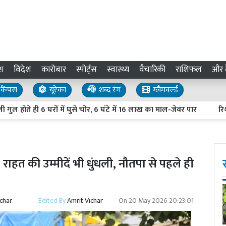
श
विदेश
कारोबार
स्पोर्ट्स
स्वास्थ्य
वैचारिकी
राशिफल
और द
कैंपस
यूरेका
शब्द रंग
ग्लैमवर्ल्ड
 6 घरों में घुसे चोर, 6 घंटे में 16 लाख का माल-जेवर पार
रिश्तों का न
हत की उम्मीदें भी धुंधली, नौतपा से पहले ही
ichar
Edited By
Amrit Vichar
On
20 May 2026 20:23:01