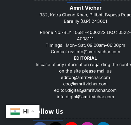
Amrit Vichar
932, Katra Chand Khan, Pilibhit Bypass Roa
Bareilly (U.P) 243001
Phone No:-BLY : 0581-4000222 LKO : 0522-
4008111
Timings : Mon- Sat, 09:00am-06:00pm
Contact us:
info@amritvichar.com
EDITORIAL
In case of any information regarding the conte
on the site please mail us
editor@amritvichar.com
coo@amritvichar.com
editor.digital@amritvichar.com
info.digtal@amritvichar.com
Follow Us
HI