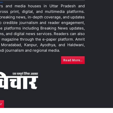
ers and media houses in Uttar Pradesh and
ss print, digital, and multimedia platforms.
t breaking news, in-depth coverage, and updates
to credible journalism and reader engagement,
le platforms including Breaking News updates,
ms, and digital news services. Readers can also
 magazine through the e-paper platform. Amrit
w, Moradabad, Kanpur, Ayodhya, and Haldwani,
ndi journalism and regional media.
Read More...
er