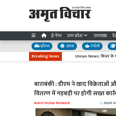
ई-पेपर
उत्तर प्रदेश
उत्तराखंड
दे
व्हील्स
अंतस
रंगोली
Breaking News
Unnao News: किन्नर के घर में
बाराबंकी : डीएम ने खाद विक्रेताओं
वितरण में गड़बड़ी पर होगी सख्त कार्
Amrit Vichar Network
By
Amrit V