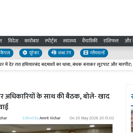
श
विदेश
कारोबार
स्पोर्ट्स
स्वास्थ्य
वैचारिकी
राशिफल
और द
कैंपस
यूरेका
शब्द रंग
ग्लैमवर्ल्ड
 देर रात हथियारबंद बदमाशों का धावा, बंधक बनाकर लूटपाट और मारपीट; CC
 और अधिकारियों के साथ की बैठक, बोले- खाद
रवाई
ichar
Edited By
Amrit Vichar
On
20 May 2026 20:15:02