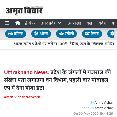
ई-पेपर
उत्तर प्रदेश
उत्तराखंड
देश
विदेश
का
व्हील्स
अंतस
रंगोली
कैंपस
य
भारत समेत 5 देशों पर लगेगा 100% टैरिफ, रूस के खिलाफ अमेरिकी स
Uttrakhand News:
प्रदेश के जंगलों में गजराज की
संख्या पता लगाएगा वन विभाग, पहली बार मोबाइल
एप में देना होगा डेटा
Amrit Vichar Network
By
Amrit Vichar
Edited By
Amrit Vichar
On
20 May 2026 19:44:29