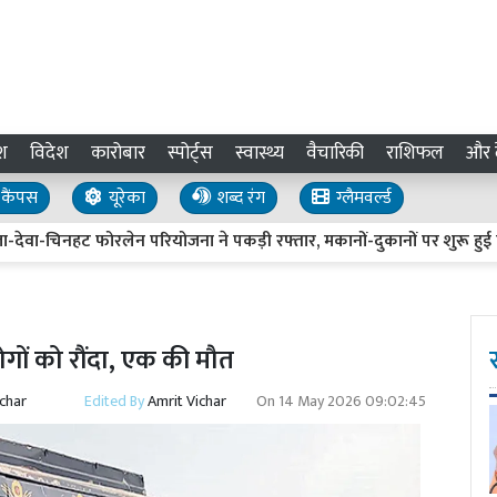
श
विदेश
कारोबार
स्पोर्ट्स
स्वास्थ्य
वैचारिकी
राशिफल
और द
कैंपस
यूरेका
शब्द रंग
ग्लैमवर्ल्ड
नहट फोरलेन परियोजना ने पकड़ी रफ्तार, मकानों-दुकानों पर शुरू हुई निशानद
 लोगों को रौंदा, एक की मौत
ichar
Edited By
Amrit Vichar
On
14 May 2026 09:02:45