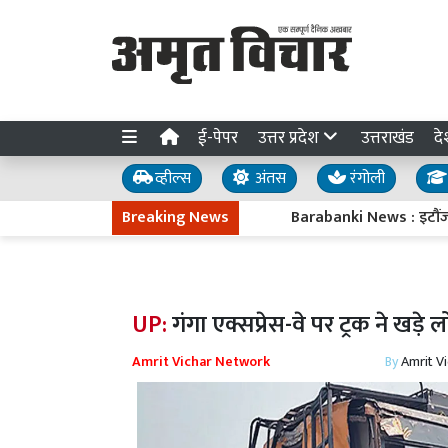
ई-पेपर
उत्तर प्रदेश
उत्तराखंड
दे
व्हील्स
अंतस
रंगोली
Breaking News
Barabanki News : इटौंजा-देवा-चि
UP:
गंगा एक्सप्रेस-वे पर ट्रक ने खड़े
Amrit Vichar Network
By
Amrit V