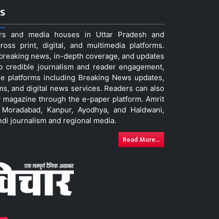
s
ers and media houses in Uttar Pradesh and
ss print, digital, and multimedia platforms.
t breaking news, in-depth coverage, and updates
to credible journalism and reader engagement,
le platforms including Breaking News updates,
ms, and digital news services. Readers can also
 magazine through the e-paper platform. Amrit
w, Moradabad, Kanpur, Ayodhya, and Haldwani,
ndi journalism and regional media.
Read More...