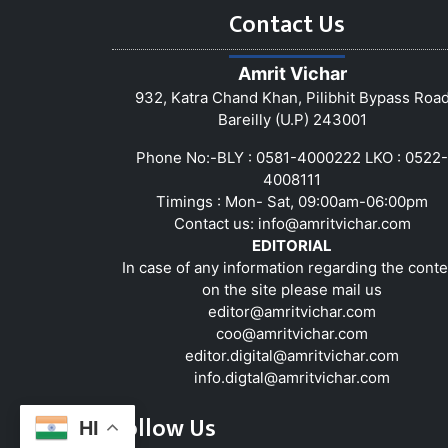
Contact Us
Amrit Vichar
932, Katra Chand Khan, Pilibhit Bypass Roa
Bareilly (U.P) 243001
Phone No:-BLY : 0581-4000222 LKO : 0522-
4008111
Timings : Mon- Sat, 09:00am-06:00pm
Contact us:
info@amritvichar.com
EDITORIAL
In case of any information regarding the conte
on the site please mail us
editor@amritvichar.com
coo@amritvichar.com
editor.digital@amritvichar.com
info.digtal@amritvichar.com
Follow Us
HI