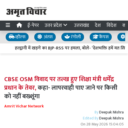
ई-पेपर
उत्तर प्रदेश
उत्तराखंड
देश
विदेश
का
व्हील्स
अंतस
रंगोली
कैंपस
य
हल्द्वानी में खड़गे का BJP-RSS पर हमला, बोले- ‘देशभक्ति हमें मत सिखाइए
CBSE OSM विवाद पर तल्ख हुए शिक्षा मंत्री धर्मेंद्र
प्रधान के तेवर,
कहा- लापरवाही पाए जाने पर किसी
को नहीं बख्शूंगा
Amrit Vichar Network
By
Deepak Mishra
Edited By
Deepak Mishra
On
28 May 2026 15:04:05