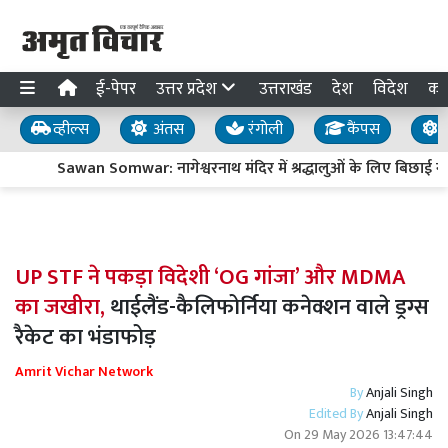
ई-पेपर
उत्तर प्रदेश
उत्तराखंड
देश
विदेश
का
व्हील्स
अंतस
रंगोली
कैंपस
य
Sawan Somwar: नागेश्वरनाथ मंदिर में श्रद्धालुओं के लिए बिछाई गई
UP STF ने पकड़ा विदेशी ‘OG गांजा’ और MDMA
का जखीरा,
थाईलैंड-कैलिफोर्निया कनेक्शन वाले ड्रग्स
रैकेट का भंडाफोड़
Amrit Vichar Network
By
Anjali Singh
Edited By
Anjali Singh
On
29 May 2026 13:47:44