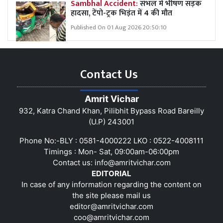
Sambhal Accident:
संभल में भीषण सड़क
हादसा, टेंपो-ट्रक भिड़ंत में 4 की मौत
Published On 01 Aug 2026 20:50:10
Contact Us
Amrit Vichar
932, Katra Chand Khan, Pilibhit Bypass Road Bareilly
(U.P) 243001
Phone No:-BLY : 0581-4000222 LKO : 0522-4008111
Timings : Mon- Sat, 09:00am-06:00pm
Contact us:
info@amritvichar.com
EDITORIAL
In case of any information regarding the content on
the site please mail us
editor@amritvichar.com
coo@amritvichar.com