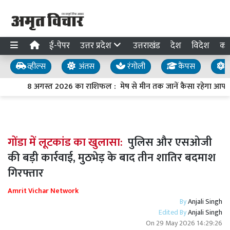
ई-पेपर
उत्तर प्रदेश
उत्तराखंड
देश
विदेश
का
व्हील्स
अंतस
रंगोली
कैंपस
य
8 अगस्त 2026 का राशिफल : मेष से मीन तक जानें कैसा रहेगा आपका
गोंडा में लूटकांड का खुलासा:
पुलिस और एसओजी
की बड़ी कार्रवाई, मुठभेड़ के बाद तीन शातिर बदमाश
गिरफ्तार
Amrit Vichar Network
By
Anjali Singh
Edited By
Anjali Singh
On
29 May 2026 14:29:26