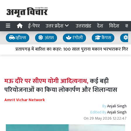
ई-पेपर
उत्तर प्रदेश
उत्तराखंड
देश
विदेश
का
व्हील्स
अंतस
रंगोली
कैंपस
य
प्रतापगढ़ में बारिश का कहर: 100 साल पुराना मकान भरभराकर गिरा, दं
मऊ दौरे पर सीएम योगी आदित्यनाथ,
कई बड़ी
परियोजनाओं का किया लोकार्पण और शिलान्यास
Amrit Vichar Network
By
Anjali Singh
Edited By
Anjali Singh
On
29 May 2026 12:22:47