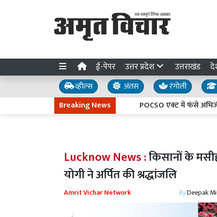
ई-पेपर
उत्तर प्रदेश
उत्तराखंड
दे
व्हील्स
अंतस
रंगोली
Breaking News
POCSO एक्ट में फंसे अभिजीत दिपक
Lucknow News :
किसानों के मसीह
योगी ने अर्पित की श्रद्धांजलि
Amrit Vichar Network
By
Deepak Mi