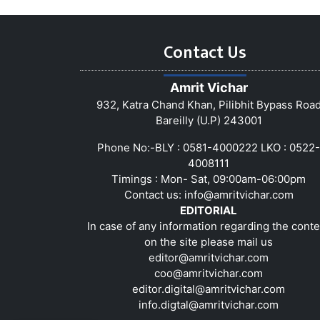
Contact Us
Amrit Vichar
932, Katra Chand Khan, Pilibhit Bypass Roa
Bareilly (U.P) 243001
Phone No:-BLY : 0581-4000222 LKO : 0522-
4008111
Timings : Mon- Sat, 09:00am-06:00pm
Contact us:
info@amritvichar.com
EDITORIAL
In case of any information regarding the conte
on the site please mail us
editor@amritvichar.com
coo@amritvichar.com
editor.digital@amritvichar.com
info.digtal@amritvichar.com