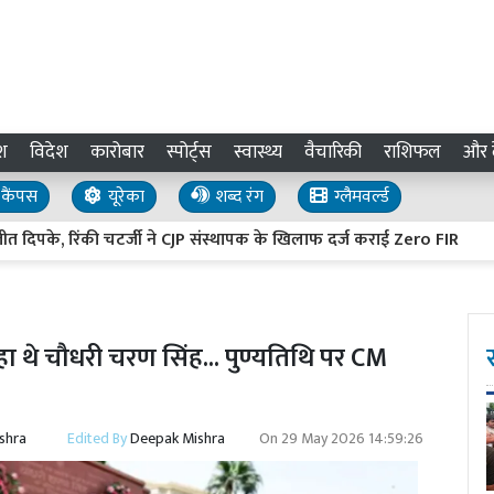
श
विदेश
कारोबार
स्पोर्ट्स
स्वास्थ्य
वैचारिकी
राशिफल
और द
कैंपस
यूरेका
शब्द रंग
ग्लैमवर्ल्ड
े, रिंकी चटर्जी ने CJP संस्थापक के खिलाफ दर्ज कराई Zero FIR
Barei
ा थे चौधरी चरण सिंह... पुण्यतिथि पर CM
shra
Edited By
Deepak Mishra
On
29 May 2026 14:59:26