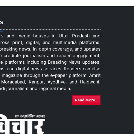
s
ers and media houses in Uttar Pradesh and
ss print, digital, and multimedia platforms.
t breaking news, in-depth coverage, and updates
to credible journalism and reader engagement,
le platforms including Breaking News updates,
ms, and digital news services. Readers can also
 magazine through the e-paper platform. Amrit
w, Moradabad, Kanpur, Ayodhya, and Haldwani,
ndi journalism and regional media.
Read More...