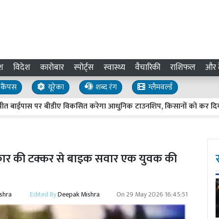
श
विदेश
कारोबार
स्पोर्ट्स
स्वास्थ्य
वैचारिकी
राशिफल
और द
कैंपस
यूरेका
शब्द रंग
ग्लैमवर्ल्ड
पास पर बीडीए विकसित करेगा आधुनिक टाउनशिप, किसानों को कर दिया 560 
ार कार की टक्कर से बाइक सवार एक युवक की
shra
Edited By
Deepak Mishra
On
29 May 2026 16:45:51