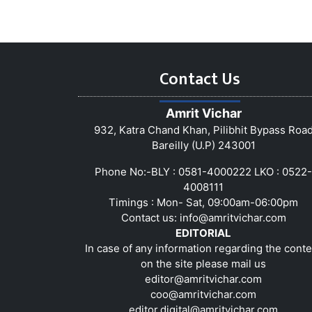
Contact Us
Amrit Vichar
932, Katra Chand Khan, Pilibhit Bypass Roa
Bareilly (U.P) 243001
Phone No:-BLY : 0581-4000222 LKO : 0522-
4008111
Timings : Mon- Sat, 09:00am-06:00pm
Contact us:
info@amritvichar.com
EDITORIAL
In case of any information regarding the conte
on the site please mail us
editor@amritvichar.com
coo@amritvichar.com
editor.digital@amritvichar.com