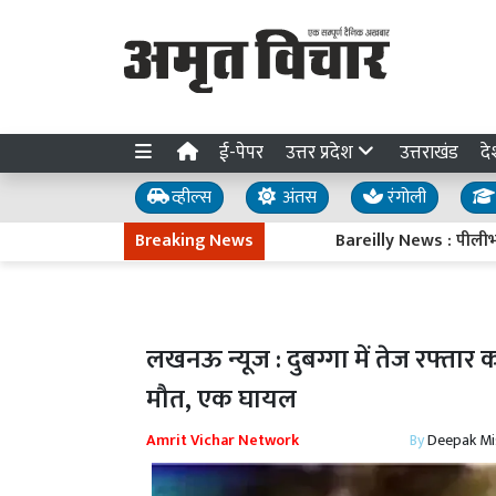
ई-पेपर
उत्तर प्रदेश
उत्तराखंड
दे
व्हील्स
अंतस
रंगोली
Breaking News
Bareilly News : पीलीभीत बाई
लखनऊ न्यूज : दुबग्गा में तेज रफ्त
मौत, एक घायल
Amrit Vichar Network
By
Deepak Mi