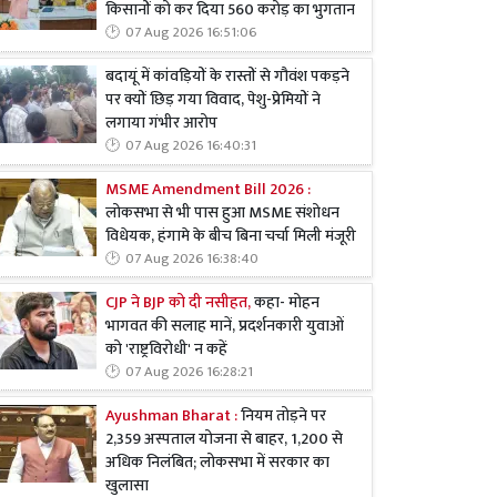
किसानों को कर दिया 560 करोड़ का भुगतान
07 Aug 2026 16:51:06
बदायूं में कांवड़ियों के रास्तों से गौवंश पकड़ने
पर क्यों छिड़ गया विवाद, पेशु-प्रेमियों ने
लगाया गंभीर आरोप
07 Aug 2026 16:40:31
MSME Amendment Bill 2026 :
लोकसभा से भी पास हुआ MSME संशोधन
विधेयक, हंगामे के बीच बिना चर्चा मिली मंजूरी
07 Aug 2026 16:38:40
CJP ने BJP को दी नसीहत,
कहा- मोहन
भागवत की सलाह मानें, प्रदर्शनकारी युवाओं
को 'राष्ट्रविरोधी' न कहें
07 Aug 2026 16:28:21
Ayushman Bharat :
नियम तोड़ने पर
2,359 अस्पताल योजना से बाहर, 1,200 से
अधिक निलंबित; लोकसभा में सरकार का
खुलासा