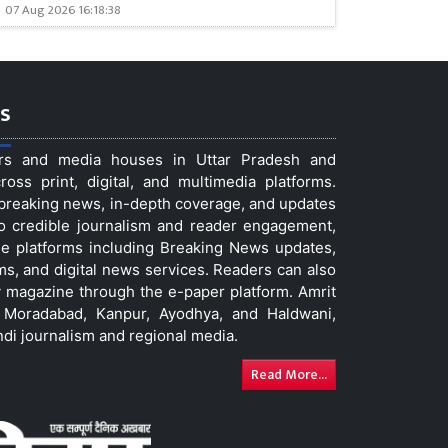
07 Aug 2026 16:18:38
s
ers and media houses in Uttar Pradesh and
ss print, digital, and multimedia platforms.
t breaking news, in-depth coverage, and updates
to credible journalism and reader engagement,
le platforms including Breaking News updates,
ms, and digital news services. Readers can also
 magazine through the e-paper platform. Amrit
w, Moradabad, Kanpur, Ayodhya, and Haldwani,
ndi journalism and regional media.
Read More...