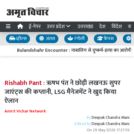
ई-पेपर
उत्तर प्रदेश
उत्तराखंड
देश
विदेश
का
व्हील्स
अंतस
रंगोली
कैंपस
य
Bulandshahr Encounter : नाबालिग से दुष्कर्म-हत्या का आरोपी 50 ह
Rishabh Pant :
ऋषभ पंत ने छोड़ी लखनऊ सुपर
जाएंट्स की कप्तानी, LSG मैनेजमेंट ने खुद किया
ऐलान
Amrit Vichar Network
By
Deepak Chandra Mani
Edited By
Deepak Chandra Mani
On
29 May 2026 17:37:59