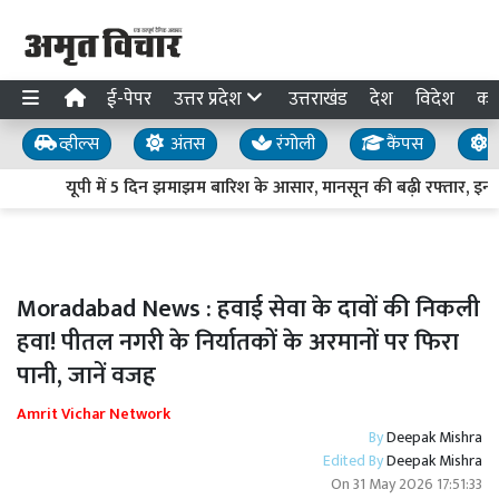
ई-पेपर
उत्तर प्रदेश
उत्तराखंड
देश
विदेश
का
व्हील्स
अंतस
रंगोली
कैंपस
य
यूपी में 5 दिन झमाझम बारिश के आसार, मानसून की बढ़ी रफ्तार, इन जिल
Moradabad News : हवाई सेवा के दावों की निकली
हवा! पीतल नगरी के निर्यातकों के अरमानों पर फिरा
पानी, जानें वजह
Amrit Vichar Network
By
Deepak Mishra
Edited By
Deepak Mishra
On
31 May 2026 17:51:33