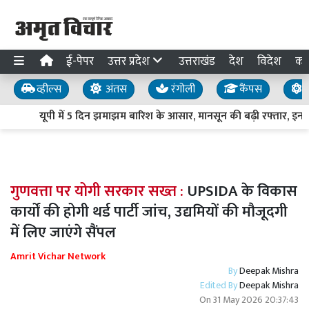
ई-पेपर
उत्तर प्रदेश
उत्तराखंड
देश
विदेश
का
व्हील्स
अंतस
रंगोली
कैंपस
य
यूपी में 5 दिन झमाझम बारिश के आसार, मानसून की बढ़ी रफ्तार, इन जिलो
गुणवत्ता पर योगी सरकार सख्त :
UPSIDA के विकास
कार्यों की होगी थर्ड पार्टी जांच, उद्यमियों की मौजूदगी
में लिए जाएंगे सैंपल
Amrit Vichar Network
By
Deepak Mishra
Edited By
Deepak Mishra
On
31 May 2026 20:37:43