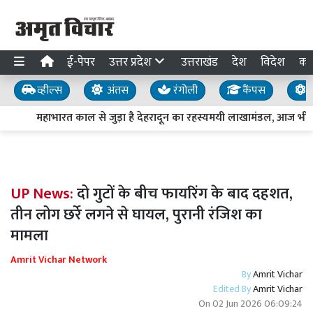
ई-पेपर
उत्तर प्रदेश
उत्तराखंड
देश
विदेश
का
व्हील्स
अंतस
रंगोली
कैंपस
य
महाभारत काल से जुड़ा है देहरादून का रहस्यमयी लाखामंडल, आज भी मौज
UP News:
दो गुटों के बीच फायरिंग के बाद दहशत,
तीन लोग छर्रे लगने से घायल, पुरानी रंजिश का
मामला
Amrit Vichar Network
By
Amrit Vichar
Edited By
Amrit Vichar
On
02 Jun 2026 06:09:24