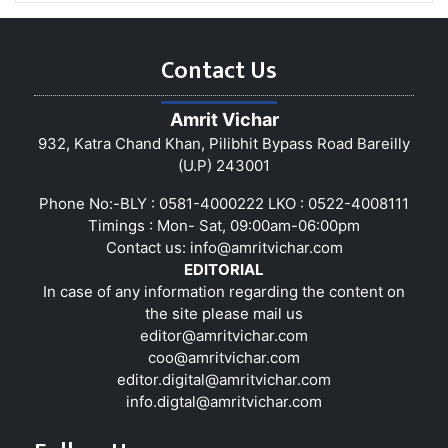
Contact Us
Amrit Vichar
932, Katra Chand Khan, Pilibhit Bypass Road Bareilly
(U.P) 243001
Phone No:-BLY : 0581-4000222 LKO : 0522-4008111
Timings : Mon- Sat, 09:00am-06:00pm
Contact us:
info@amritvichar.com
EDITORIAL
In case of any information regarding the content on
the site please mail us
editor@amritvichar.com
coo@amritvichar.com
editor.digital@amritvichar.com
info.digtal@amritvichar.com